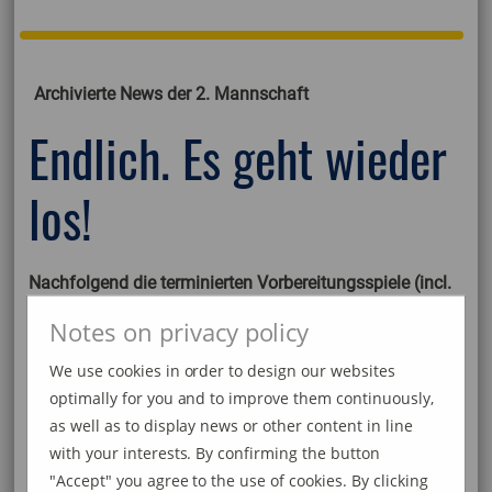
Archivierte News der 2. Mannschaft
Endlich. Es geht wieder
los!
Nachfolgend die terminierten Vorbereitungsspiele (incl.
Ergebnisse)
Notes on privacy policy
1. Mannschaft
We use cookies in order to design our websites
optimally for you and to improve them continuously,
Sa. | 18.07.20 | 17.00 Uhr | SG I - FC Schaffhausen II |
as well as to display news or other content in line
3:5
with your interests. By confirming the button
Di. | 21.07.20 | 19.30 Uhr | Anadolu Radolfzell - SG I | 0:8
"Accept" you agree to the use of cookies. By clicking
Sa. | 08.08.20 | 11.00 Uhr | AS Calcio Kreuzlingen - SG I |