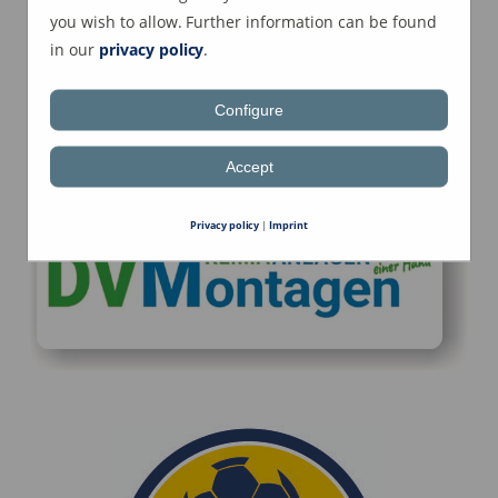
you wish to allow. Further information can be found
Als neue "Classic-Sponsoren" begrüßen
in our
privacy policy
.
wir recht herzlich
Configure
Accept
Privacy policy
|
Imprint