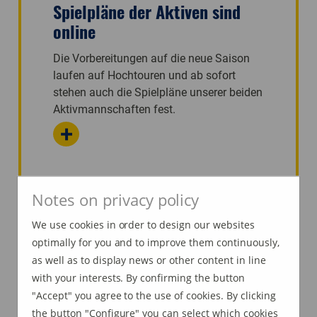
Spielpläne der Aktiven sind
online
Die Vorbereitungen auf die neue Saison
laufen auf Hochtouren und ab sofort
stehen auch die Spielpläne unserer beiden
Aktivmannschaften fest.
+
Notes on privacy policy
Newsarchiv
We use cookies in order to design our websites
optimally for you and to improve them continuously,
as well as to display news or other content in line
with your interests. By confirming the button
"Accept" you agree to the use of cookies. By clicking
the button "Configure" you can select which cookies