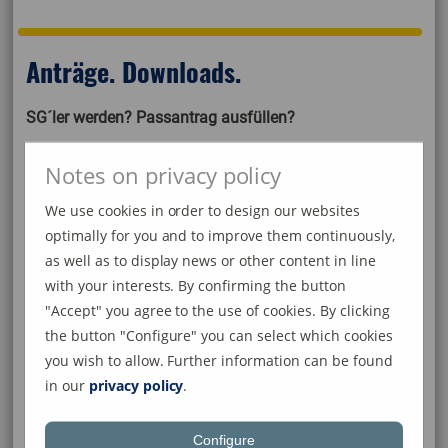
Anträge. Downloads.
SG´ler werden? Passantrag ausfüllen?
Dann bist du hier genau richtig! Die entsprechenden
Notes on privacy policy
Formulare gibt es hier zum Download.
We use cookies in order to design our websites
optimally for you and to improve them continuously,
as well as to display news or other content in line
Mitgliedsantrag
with your interests. By confirming the button
"Accept" you agree to the use of cookies. By clicking
Auch ein SG´ler werden? Hier gehts zum
the button "Configure" you can select which cookies
Mitgliedsantrag.
you wish to allow. Further information can be found
in our
privacy policy
.
SG-Mitgliedsantrag
Passantrag SBFV
Configure