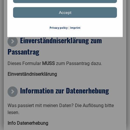
Accept
Downloaden. Ausfüllen. Abgeben.
Spielgenehmigungsantrag SBFV
Privacy policy
|
Imprint
Einverständniserklärung zum
Passantrag
Dieses Formular
MUSS
zum Passantrag dazu.
Einverständniserklärung
Information zur Datenerhebung
Was passiert mit meinen Daten? Die Auflösung bitte
lesen.
Info Datenerhebung