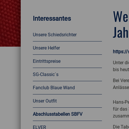
Wel
Interessantes
Jah
Unsere Schiedsrichter
Unsere Helfer
https://
Eintrittspreise
Unter d
bis heut
SG-Classic´s
Bei Ver
Anlässe
Fanclub Blaue Wand
Unser Outfit
Hans-Pe
für das
Abschlusstabellen SBFV
zusamme
Die Tab
ELVER