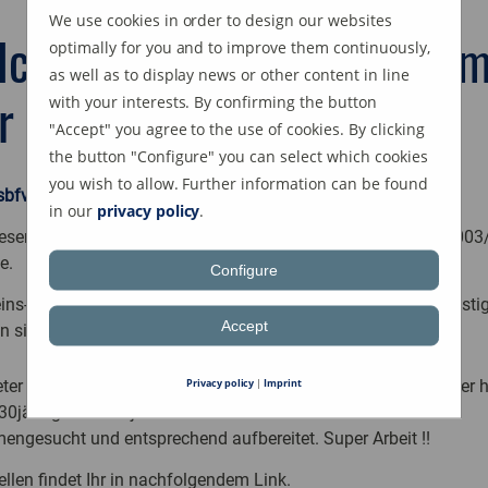
We use cookies in order to design our websites
chen Platz belegten wir i
optimally for you and to improve them continuously,
as well as to display news or other content in line
r XX?
with your interests. By confirming the button
"Accept" you agree to the use of cookies. By clicking
the button "Configure" you can select which cookies
you wish to allow. Further information can be found
sbfv.de/service/publi/tabellen
in our
privacy policy
.
iesem Link finden Sie die Abschlusstabellen des SBFV von 200
e.
Configure
eins- und Mannschaftsjubiläen, bei Geburtstagen und bei sonsti
Accept
n sicherlich ein gutes Nachschlagewerk.
Privacy policy
|
Imprint
ter Eicher und an Herrn Robert Wacker vom FV Rammersweier 
 30jährige Vereinsjubiläum Tabellen ab dem Jahr 1967
ngesucht und entsprechend aufbereitet. Super Arbeit !!
ellen findet Ihr in nachfolgendem Link.