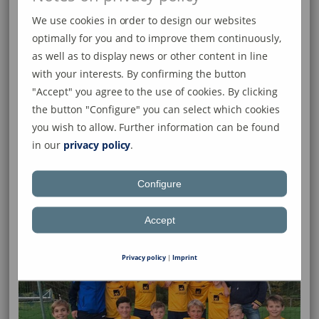
Hintere Reihe: Yannick Stadelhofer (Trainer), Moritz
Riedlinger, Mara Müller, Jakob Jooß, Luis Wiest
We use cookies in order to design our websites
optimally for you and to improve them continuously,
Vordere Reihe: Nico Franchini, Frederik Irmscher, Aaron
as well as to display news or other content in line
Keller, Balduin Klaasen – van Husen, Joey Peinke,
with your interests. By confirming the button
Konstantin Landthaler
"Accept" you agree to the use of cookies. By clicking
Liegend: Luca Franchini
the button "Configure" you can select which cookies
you wish to allow. Further information can be found
Es fehlen: Cristof Bartels, Levin Häuser, Luca Herwig,
in our
privacy policy
.
Tim Schnurer, Anton Schubert, Martin Landthaler
(Betreuer)
Configure
D1-Junioren 2017/18
Accept
Privacy policy
|
Imprint