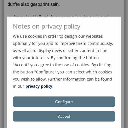
durfte also gespannt sein.
In der ersten Halbzeit begannen wir sehr stark, und
ließen den Gegner kaum ins Spiel kommen. Jeder Ball
Notes on privacy policy
wurde sofort abgefangen. Daraus entwickelten sich
We use cookies in order to design our websites
einige Torchancen, welche wir auch nach 10 Minuten
optimally for you and to improve them continuously,
zur bis dahin verdienten 1:0-Führung durch Moritz
as well as to display news or other content in line
Eckert verwerteten. Nur leider konnten wir diese starke
with your interests. By confirming the button
Phase nach dem Führungstreffer nicht fortführen.
"Accept" you agree to the use of cookies. By clicking
Individuelle Fehler sorgten innerhalb kürzester Zeit mit 2
the button "Configure" you can select which cookies
Gegentreffern zur 1:2-Halbzeitführung der SG
Rielasingen/Arlen. Danach wurden die Seiten
you wish to allow. Further information can be found
gewechselt.
in our
privacy policy
.
Es folgte das gleiche Bild. Unser Team war bemüht, den
Configure
Ausgleich zu erzielen, nur wurde jeder Ball immer wieder
durch die Mitte der gegnerischen Abwehr gespielt, wo
Accept
wir dann hängen blieben. Als dann auch noch das 1:3
für Rielasingen/Arlen folgte, mussten wir uns dringend