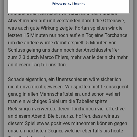
Privacy policy
|
Imprint
was einfallen lassen, um doch noch Punkte dort
mitzunehmen. So lösten wir nach und nach unsere
Abwehrreihen auf und verstärkten damit die Offensive,
was auch gute Wirkung zeigte. Fortan spielten wir die
letzten 15 Minuten nur noch auf ein Tor, eine Torchance
um die andere wurde damit erspielt. 5 Minuten vor
Schluss gelang uns dann noch der Anschlusstreffer
zum 2:3 durch Marco Ehlers, mehr war leider nicht mehr
an diesem Tag für uns drin.
Schade eigentlich, ein Unentschieden wäre sicherlich
nicht unverdient gewesen. Wir spielten nicht konsequent
genug in allen Mannschaftsteilen, und schon verliert
man ein wichtiges Spiel um die Tabellenspitze.
Rielasingen verwertete deren Torchancen viel effektiver
an diesem Abend. Bleibt nur zu hoffen, dass wir aus
diesem Spiel etwas positives mitnehmen können gegen
unseren nächsten Gegner, welcher ebenfalls bis heute