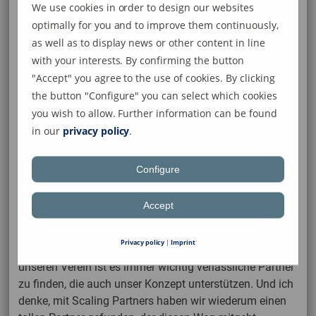
We use cookies in order to design our websites
neuen Hauptsponsor für die aktiven Mannschaften
optimally for you and to improve them continuously,
gewinnen.
as well as to display news or other content in line
with your interests. By confirming the button
Carmen Hermle und Fabian
"Accept" you agree to the use of cookies. By clicking
Eppler, die schon lange eine
the button "Configure" you can select which cookies
Verbindung zu Dingelsdorf
you wish to allow. Further information can be found
haben, waren sofort „Feuer
in our
privacy policy
.
und Flamme", als die
Anfrage an sie herangetragen wurde. „Klasse was da
die letzten Jahre entstanden ist, darum haben wir auch
Configure
keine Minute gezögert die SG zu unterstützen. Wir
freuen uns sehr auf die gemeinsame Partnerschaft mit
Accept
der SG DD", so Carmen Hermle.
Privacy policy
|
Imprint
Und Uwe Baumann, 1. Vorsitzender der SG, ergänzt: „Für
unseren Verein ist es immer wichtig verlässliche Partner
zu finden, die auch unser Konzept unterstützen. Und ich
denke, mit Scaling Partners haben wir wiederum einen