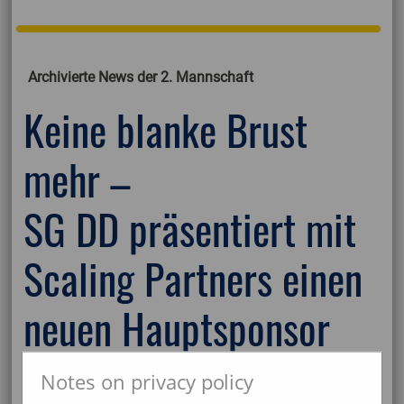
Archivierte News der 2. Mannschaft
Keine blanke Brust
mehr –
SG DD präsentiert mit
Scaling Partners einen
neuen Hauptsponsor
Notes on privacy policy
Mit der Vertriebsagentur „Scaling Partners" aus
Gosheim konnte die SG Dettingen-Dingelsdorf einen